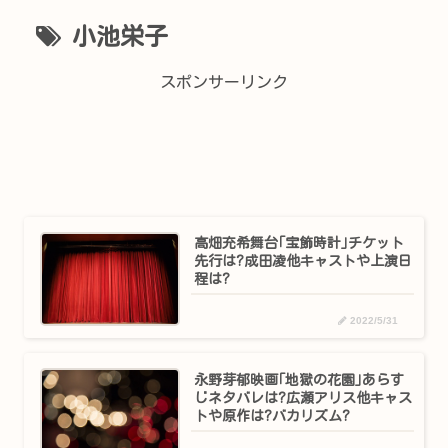
小池栄子
スポンサーリンク
高畑充希舞台｢宝飾時計｣チケット
先行は?成田凌他キャストや上演日
程は?
2022/5/31
永野芽郁映画｢地獄の花園｣あらす
じネタバレは?広瀬アリス他キャス
トや原作は?バカリズム?