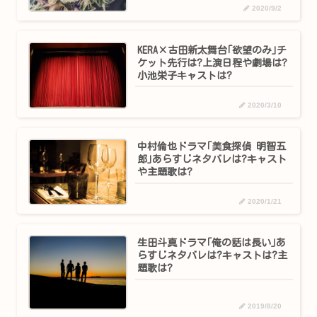
2020/9/2
KERA×古田新太舞台｢欲望のみ｣チ
ケット先行は?上演日程や劇場は?
小池栄子キャストは?
2020/3/10
中村倫也ドラマ｢美食探偵 明智五
郎｣あらすじネタバレは?キャスト
や主題歌は?
2020/1/21
生田斗真ドラマ｢俺の話は長い｣あ
らすじネタバレは?キャストは?主
題歌は?
2019/8/20