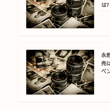
は?
永野
売
ベ