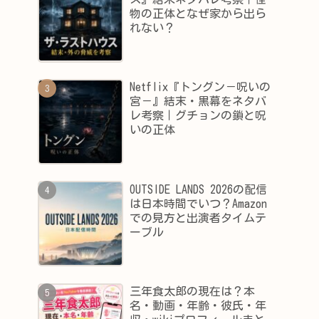
物の正体となぜ家から出ら
れない？
Netflix『トングン－呪いの
宮－』結末・黒幕をネタバ
レ考察｜グチョンの鎖と呪
いの正体
OUTSIDE LANDS 2026の配信
は日本時間でいつ？Amazon
での見方と出演者タイムテ
ーブル
三年食太郎の現在は？本
名・動画・年齢・彼氏・年