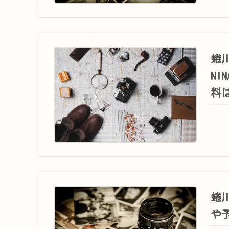
蜷川
NI
料は
蜷川
や