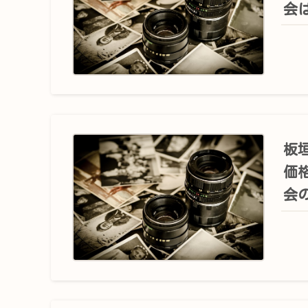
会
板垣
価
会