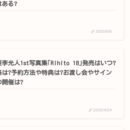
はある?
2020/5/6
李光人1st写真集｢Rihito 18｣発売はいつ?
格は?予約方法や特典は?お渡し会やサイン
の開催は?
2020/4/24