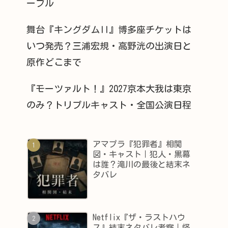
ーブル
舞台『キングダムII』博多座チケットは
いつ発売？三浦宏規・高野洸の出演日と
原作どこまで
『モーツァルト！』2027京本大我は東京
のみ？トリプルキャスト・全国公演日程
アマプラ『犯罪者』相関
図・キャスト｜犯人・黒幕
は誰？滝川の最後と結末ネ
タバレ
Netflix『ザ・ラストハウ
ス』結末ネタバレ考察｜怪