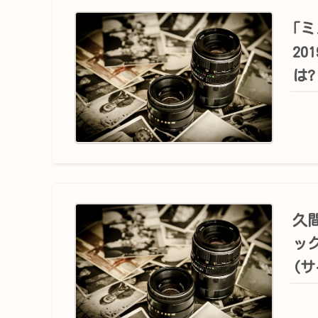
｢
20
は?
久
ッ
(サ