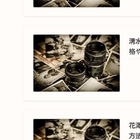
清水
格
花澤
方