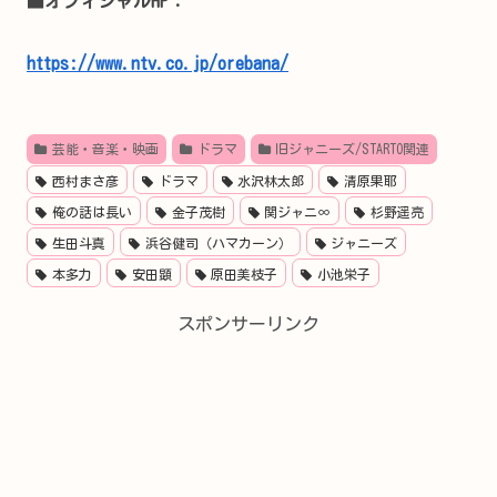
■オフィシャルHP：
https://www.ntv.co.jp/orebana/
芸能・音楽・映画
ドラマ
旧ジャニーズ/STARTO関連
西村まさ彦
ドラマ
水沢林太郎
清原果耶
俺の話は長い
金子茂樹
関ジャニ∞
杉野遥亮
生田斗真
浜谷健司（ハマカーン）
ジャニーズ
本多力
安田顕
原田美枝子
小池栄子
スポンサーリンク