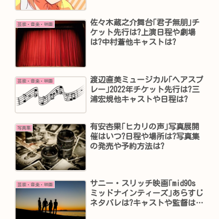
佐々木蔵之介舞台｢君子無朋｣チ
芸能・音楽・映画
ケット先行は?上演日程や劇場
は?中村蒼他キャストは?
渡辺直美ミュージカル｢ヘアスプ
芸能・音楽・映画
レー｣2022年チケット先行は?三
浦宏規他キャストや日程は?
有安杏果｢ヒカリの声｣写真展開
写真集
催はいつ?日程や場所は?写真集
の発売や予約方法は?
サニー・スリッチ映画｢mid90s
芸能・音楽・映画
ミッドナインティーズ｣あらすじ
ネタバレは?キャストや監督は?
主題歌は?