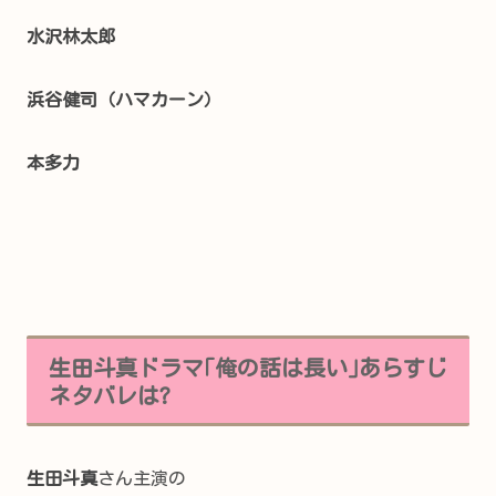
水沢林太郎
浜谷健司（
ハマカーン）
本多力
生田斗真ドラマ｢俺の話は長い｣あらすじ
ネタバレは?
生田斗真
さん主演の