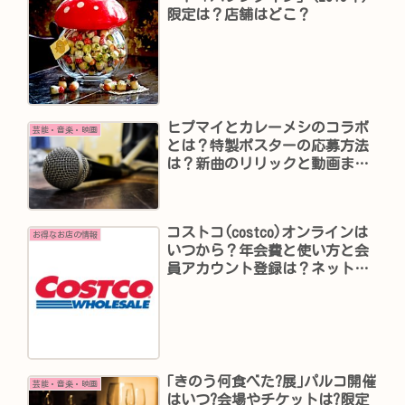
限定は？店舗はどこ？
ヒプマイとカレーメシのコラボ
芸能・音楽・映画
とは？特製ポスターの応募方法
は？新曲のリリックと動画まと
めは？
コストコ(costco)オンラインは
お得なお店の情報
いつから？年会費と使い方と会
員アカウント登録は？ネット通
販は安い？
｢きのう何食べた?展｣パルコ開催
芸能・音楽・映画
はいつ?会場やチケットは?限定