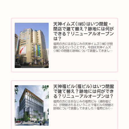
天神イムズ(IMS)はいつ閉館・
閉店で建て替え？跡地には何が
できる？リニューアルオープン
は？
福岡の方にはおなじみの天神イムズ(IMS)が閉
館になるということです。今回は天神イムズ
(IMS)の閉館と跡地について調査してきまし
た！天神イムズ(IMS)が閉館・閉店？天神イム
ズとは？天神イムズ(IMS)は1989年4月12日にオ
ープンしま...
天神福ビル(福ビル)はいつ閉館
で建て替え？跡地には何ができ
る？リニューアルオープンは？
福岡の方にはおなじみの福岡ビル（通称福ビ
ル）が閉館されるということで福ビルの閉館と
跡地について調査してきました！福岡ビル(ふ
くおかビル)福ビルとは？福ビルの住所は福岡
県福岡市中央区天神1丁目11番17号で天神のど
真ん中にあります。福ビルは西...