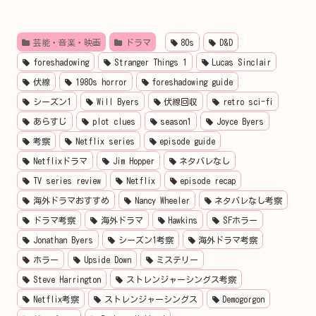
芸能・音楽・映画
ドラマ
80s
D&D
foreshadowing
Stranger Things 1
Lucas Sinclair
伏線
1980s horror
foreshadowing guide
シーズン1
Will Byers
伏線回収
retro sci-fi
あらすじ
plot clues
season1
Joyce Byers
考察
Netflix series
episode guide
Netflixドラマ
Jim Hopper
ネタバレなし
TV series review
Netflix
episode recap
海外ドラマおすすめ
Nancy Wheeler
ネタバレなし考察
ドラマ考察
海外ドラマ
Hawkins
SFホラー
Jonathan Byers
シーズン1考察
海外ドラマ考察
ホラー
Upside Down
ミステリー
Steve Harrington
ストレンジャーシングス考察
Netflix考察
ストレンジャーシングス
Demogorgon