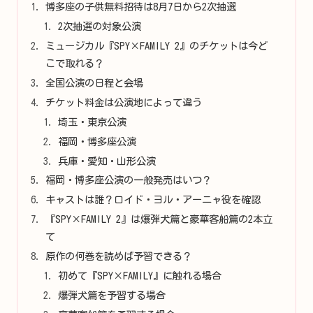
博多座の子供無料招待は8月7日から2次抽選
2次抽選の対象公演
ミュージカル『SPY×FAMILY 2』のチケットは今ど
こで取れる？
全国公演の日程と会場
チケット料金は公演地によって違う
埼玉・東京公演
福岡・博多座公演
兵庫・愛知・山形公演
福岡・博多座公演の一般発売はいつ？
キャストは誰？ロイド・ヨル・アーニャ役を確認
『SPY×FAMILY 2』は爆弾犬篇と豪華客船篇の2本立
て
原作の何巻を読めば予習できる？
初めて『SPY×FAMILY』に触れる場合
爆弾犬篇を予習する場合