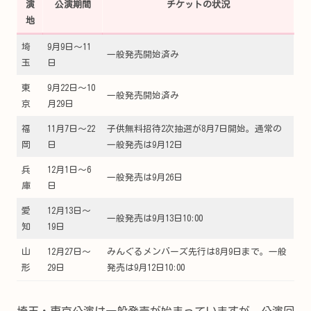
演
公演期間
チケットの状況
地
埼
9月9日～11
一般発売開始済み
玉
日
東
9月22日～10
一般発売開始済み
京
月29日
福
11月7日～22
子供無料招待2次抽選が8月7日開始。通常の
岡
日
一般発売は9月12日
兵
12月1日～6
一般発売は9月26日
庫
日
愛
12月13日～
一般発売は9月13日10:00
知
19日
山
12月27日～
みんぐるメンバーズ先行は8月9日まで。一般
形
29日
発売は9月12日10:00
埼玉・東京公演は一般発売が始まっていますが、公演回