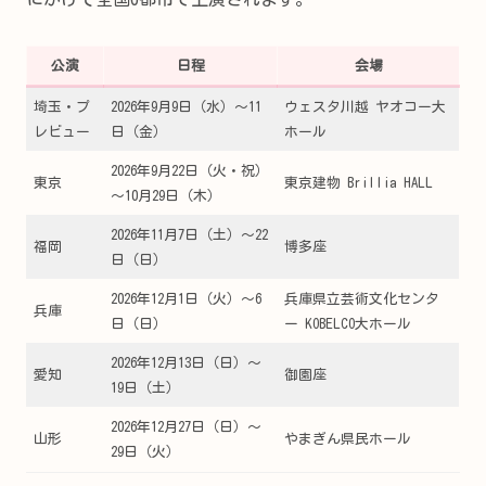
公演
日程
会場
埼玉・プ
2026年9月9日（水）～11
ウェスタ川越 ヤオコー大
レビュー
日（金）
ホール
2026年9月22日（火・祝）
東京
東京建物 Brillia HALL
～10月29日（木）
2026年11月7日（土）～22
福岡
博多座
日（日）
2026年12月1日（火）～6
兵庫県立芸術文化センタ
兵庫
日（日）
ー KOBELCO大ホール
2026年12月13日（日）～
愛知
御園座
19日（土）
2026年12月27日（日）～
山形
やまぎん県民ホール
29日（火）