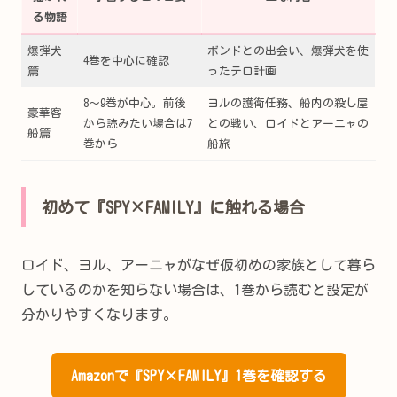
る物語
爆弾犬
ボンドとの出会い、爆弾犬を使
4巻を中心に確認
篇
ったテロ計画
8～9巻が中心。前後
ヨルの護衛任務、船内の殺し屋
豪華客
から読みたい場合は7
との戦い、ロイドとアーニャの
船篇
巻から
船旅
初めて『SPY×FAMILY』に触れる場合
ロイド、ヨル、アーニャがなぜ仮初めの家族として暮ら
しているのかを知らない場合は、1巻から読むと設定が
分かりやすくなります。
Amazonで『SPY×FAMILY』1巻を確認する