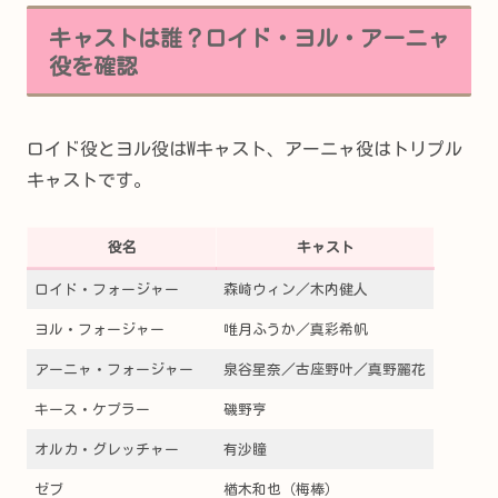
キャストは誰？ロイド・ヨル・アーニャ
役を確認
ロイド役とヨル役はWキャスト、アーニャ役はトリプル
キャストです。
役名
キャスト
ロイド・フォージャー
森崎ウィン／木内健人
ヨル・フォージャー
唯月ふうか／真彩希帆
アーニャ・フォージャー
泉谷星奈／古座野叶／真野麗花
キース・ケプラー
磯野亨
オルカ・グレッチャー
有沙瞳
ゼブ
楢木和也（梅棒）