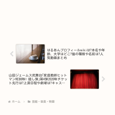
はるあんプロフィールwikiは?本名や年
齢、大学はどこ?猫の種類や名前は?人
気動画まとめ
山田ジェームス武舞台｢家庭教師ヒット
マンREBORN! 隠し弾｣第4弾2020年チケッ
ト先行は?上演日程や劇場は?キャスト
は?
ホーム
芸能・音楽・映画