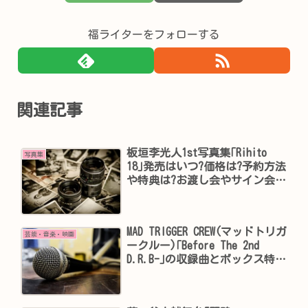
福ライターをフォローする
関連記事
板垣李光人1st写真集｢Rihito
写真集
18｣発売はいつ?価格は?予約方法
や特典は?お渡し会やサイン会の
開催は?
MAD TRIGGER CREW(マッドトリガ
芸能・音楽・映画
ークルー)｢Before The 2nd
D.R.B-｣の収録曲とボックス特典
は？MV動画と歌詞と考察は？