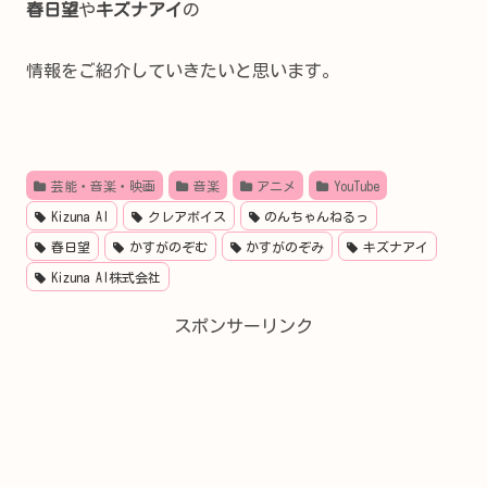
春日望
や
キズナアイ
の
情報をご紹介していきたいと思います。
芸能・音楽・映画
音楽
アニメ
YouTube
Kizuna AI
クレアボイス
のんちゃんねるっ
春日望
かすがのぞむ
かすがのぞみ
キズナアイ
Kizuna AI株式会社
スポンサーリンク