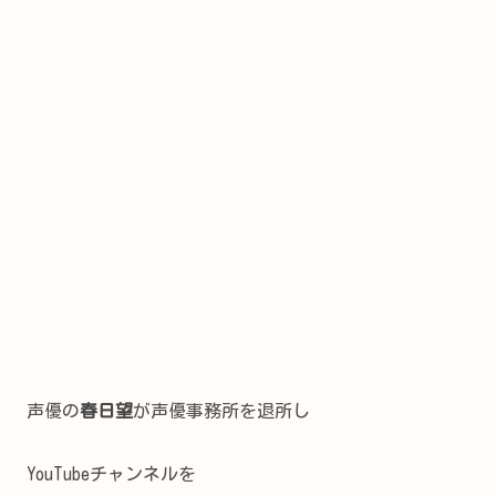
声優の
春日望
が声優事務所を退所し
YouTubeチャンネルを