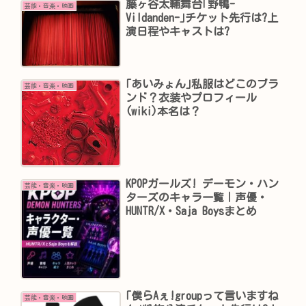
藤ヶ谷太輔舞台｢野鴨-
芸能・音楽・映画
Vildanden-｣チケット先行は?上
演日程やキャストは?
｢あいみょん｣私服はどこのブラ
芸能・音楽・映画
ンド？衣装やプロフィール
(wiki)本名は？
KPOPガールズ! デーモン・ハン
芸能・音楽・映画
ターズのキャラ一覧｜声優・
HUNTR/X・Saja Boysまとめ
｢僕らAぇ!groupって言いますね
芸能・音楽・映画