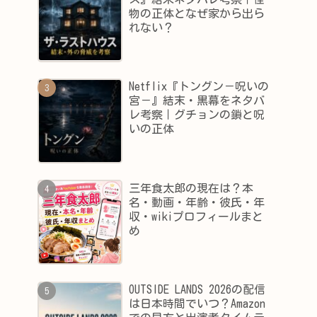
物の正体となぜ家から出ら
れない？
Netflix『トングン－呪いの
宮－』結末・黒幕をネタバ
レ考察｜グチョンの鎖と呪
いの正体
三年食太郎の現在は？本
名・動画・年齢・彼氏・年
収・wikiプロフィールまと
め
OUTSIDE LANDS 2026の配信
は日本時間でいつ？Amazon