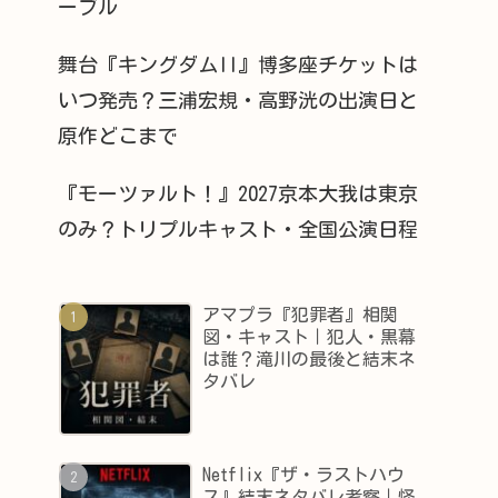
ーブル
舞台『キングダムII』博多座チケットは
いつ発売？三浦宏規・高野洸の出演日と
原作どこまで
『モーツァルト！』2027京本大我は東京
のみ？トリプルキャスト・全国公演日程
アマプラ『犯罪者』相関
図・キャスト｜犯人・黒幕
は誰？滝川の最後と結末ネ
タバレ
Netflix『ザ・ラストハウ
ス』結末ネタバレ考察｜怪