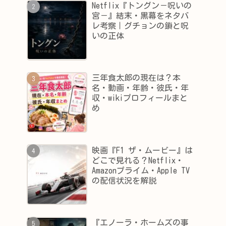
Netflix『トングン－呪いの
宮－』結末・黒幕をネタバ
レ考察｜グチョンの鎖と呪
いの正体
三年食太郎の現在は？本
名・動画・年齢・彼氏・年
収・wikiプロフィールまと
め
映画『F1 ザ・ムービー』は
どこで見れる？Netflix・
Amazonプライム・Apple TV
の配信状況を解説
『エノーラ・ホームズの事