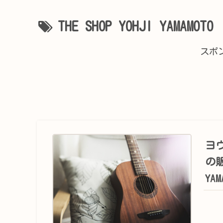
THE SHOP YOHJI YAMAMOTO
スポ
ヨ
の販
YA