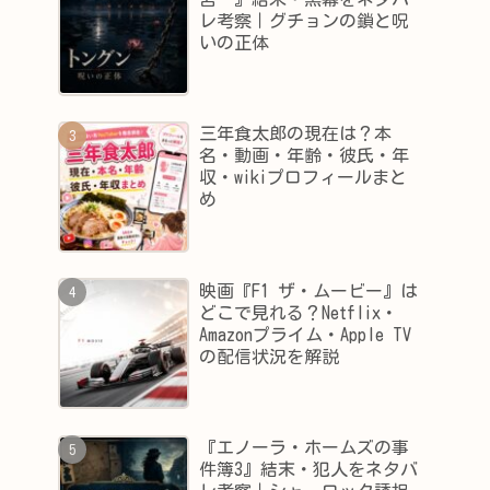
レ考察｜グチョンの鎖と呪
いの正体
三年食太郎の現在は？本
名・動画・年齢・彼氏・年
収・wikiプロフィールまと
め
映画『F1 ザ・ムービー』は
どこで見れる？Netflix・
Amazonプライム・Apple TV
の配信状況を解説
『エノーラ・ホームズの事
件簿3』結末・犯人をネタバ