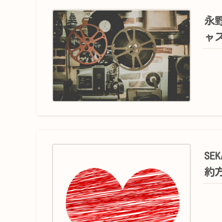
永
ャ
SE
約方