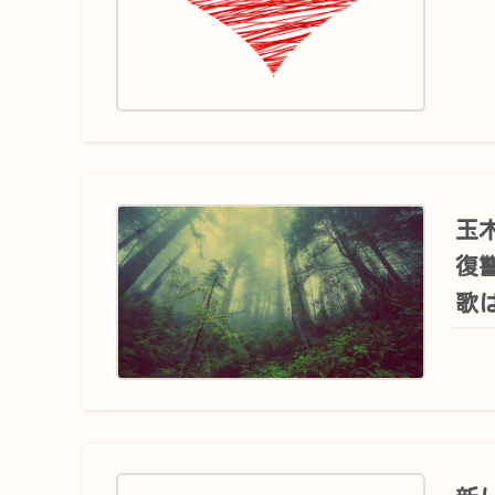
玉
復
歌は