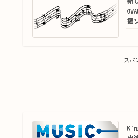
新し
O
援
スポ
Ki