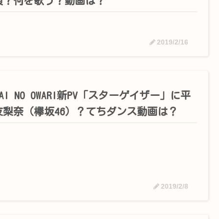
演？何を歌う？動画は？
2019/2/16
KAI NO OWARI新PV「スターゲイザー」に平
友梨奈（欅坂46）？てちダンス動画は？
2019/2/8