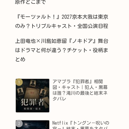
原作どこまで
『モーツァルト！』2027京本大我は東京
のみ？トリプルキャスト・全国公演日程
上田竜也×川島如恵留『ノキドア』舞台
はドラマと何が違う？チケット・役柄ま
とめ
アマプラ『犯罪者』相関
図・キャスト｜犯人・黒幕
は誰？滝川の最後と結末ネ
タバレ
Netflix『トングン－呪いの
宮－』結末・黒幕をネタバ