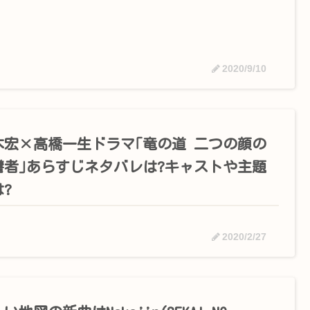
2020/9/10
木宏×高橋一生ドラマ｢竜の道 二つの顔の
讐者｣あらすじネタバレは?キャストや主題
?
2020/2/27