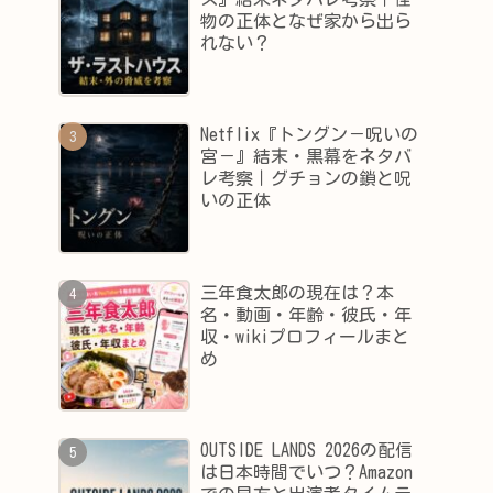
物の正体となぜ家から出ら
れない？
Netflix『トングン－呪いの
宮－』結末・黒幕をネタバ
レ考察｜グチョンの鎖と呪
いの正体
三年食太郎の現在は？本
名・動画・年齢・彼氏・年
収・wikiプロフィールまと
め
OUTSIDE LANDS 2026の配信
は日本時間でいつ？Amazon