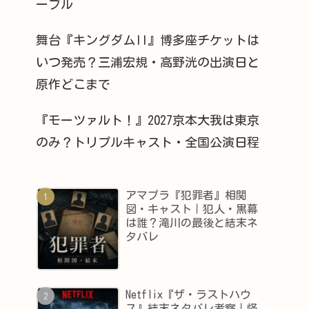
ーブル
舞台『キングダムII』博多座チケットは
いつ発売？三浦宏規・高野洸の出演日と
原作どこまで
『モーツァルト！』2027京本大我は東京
のみ？トリプルキャスト・全国公演日程
アマプラ『犯罪者』相関
図・キャスト｜犯人・黒幕
は誰？滝川の最後と結末ネ
タバレ
Netflix『ザ・ラストハウ
ス』結末ネタバレ考察｜怪