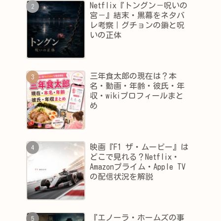
Netflix『トングン－呪いの
宮－』結末・黒幕をネタバ
レ考察｜グチョンの鎖と呪
いの正体
三年食太郎の現在は？本
名・動画・年齢・彼氏・年
収・wikiプロフィールまと
め
映画『F1 ザ・ムービー』は
どこで見れる？Netflix・
Amazonプライム・Apple TV
の配信状況を解説
『エノーラ・ホームズの事