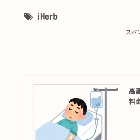
iHerb
スポ
高
料