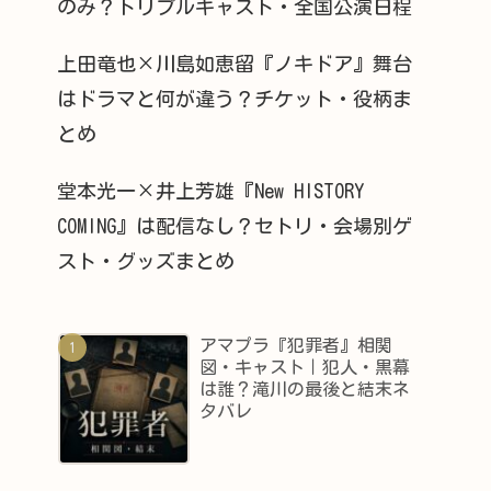
のみ？トリプルキャスト・全国公演日程
上田竜也×川島如恵留『ノキドア』舞台
はドラマと何が違う？チケット・役柄ま
とめ
堂本光一×井上芳雄『New HISTORY
COMING』は配信なし？セトリ・会場別ゲ
スト・グッズまとめ
アマプラ『犯罪者』相関
図・キャスト｜犯人・黒幕
は誰？滝川の最後と結末ネ
タバレ