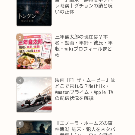
レ考察｜グチョンの鎖と呪
いの正体
三年食太郎の現在は？本
名・動画・年齢・彼氏・年
収・wikiプロフィールまと
め
映画『F1 ザ・ムービー』は
どこで見れる？Netflix・
Amazonプライム・Apple TV
の配信状況を解説
『エノーラ・ホームズの事
件簿3』結末・犯人をネタバ