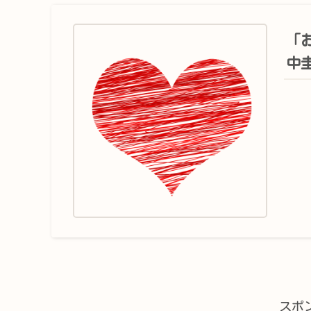
「
中
スポ