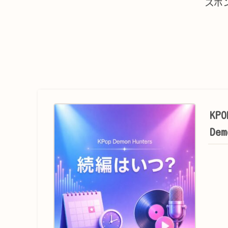
スポ
KP
De