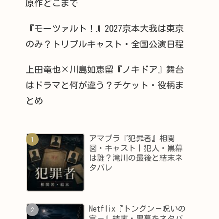
原作どこまで
『モーツァルト！』2027京本大我は東京
のみ？トリプルキャスト・全国公演日程
上田竜也×川島如恵留『ノキドア』舞台
はドラマと何が違う？チケット・役柄ま
とめ
アマプラ『犯罪者』相関
図・キャスト｜犯人・黒幕
は誰？滝川の最後と結末ネ
タバレ
Netflix『トングン－呪いの
宮－』結末・黒幕をネタバ