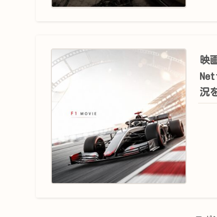
映
Ne
況