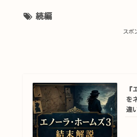
続編
スポ
『
を
違