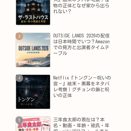
物の正体となぜ家から出ら
れない？
OUTSIDE LANDS 2026の配信
は日本時間でいつ？Amazon
での見方と出演者タイムテ
ーブル
Netflix『トングン－呪いの
宮－』結末・黒幕をネタバ
レ考察｜グチョンの鎖と呪
いの正体
三年食太郎の現在は？本
名・動画・年齢・彼氏・年