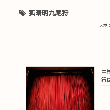
狐晴明九尾狩
スポ
中
行