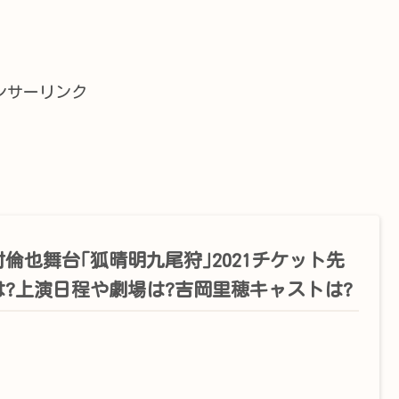
ンサーリンク
村倫也舞台｢狐晴明九尾狩｣2021チケット先
は?上演日程や劇場は?吉岡里穂キャストは?