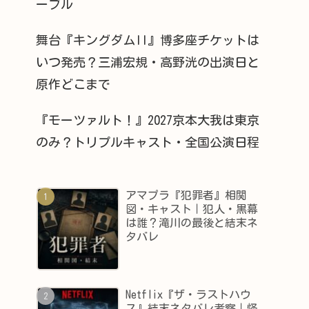
ーブル
舞台『キングダムII』博多座チケットは
いつ発売？三浦宏規・高野洸の出演日と
原作どこまで
『モーツァルト！』2027京本大我は東京
のみ？トリプルキャスト・全国公演日程
アマプラ『犯罪者』相関
図・キャスト｜犯人・黒幕
は誰？滝川の最後と結末ネ
タバレ
Netflix『ザ・ラストハウ
ス』結末ネタバレ考察｜怪