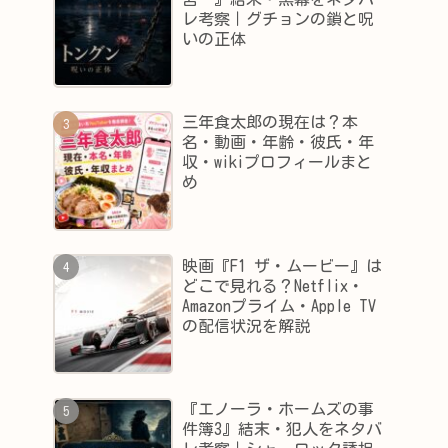
レ考察｜グチョンの鎖と呪
いの正体
三年食太郎の現在は？本
名・動画・年齢・彼氏・年
収・wikiプロフィールまと
め
映画『F1 ザ・ムービー』は
どこで見れる？Netflix・
Amazonプライム・Apple TV
の配信状況を解説
『エノーラ・ホームズの事
件簿3』結末・犯人をネタバ