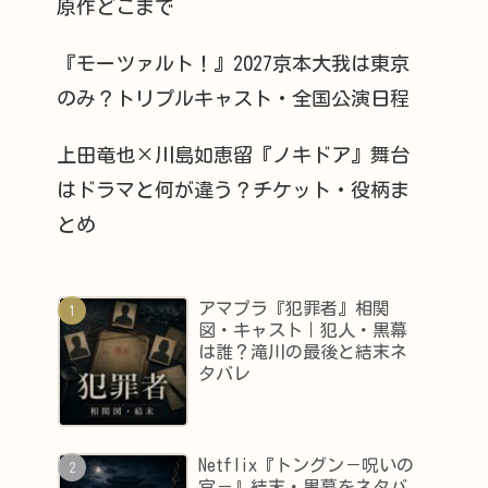
原作どこまで
『モーツァルト！』2027京本大我は東京
のみ？トリプルキャスト・全国公演日程
上田竜也×川島如恵留『ノキドア』舞台
はドラマと何が違う？チケット・役柄ま
とめ
アマプラ『犯罪者』相関
図・キャスト｜犯人・黒幕
は誰？滝川の最後と結末ネ
タバレ
Netflix『トングン－呪いの
宮－』結末・黒幕をネタバ