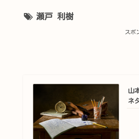
瀬戸 利樹
スポ
山
ネ