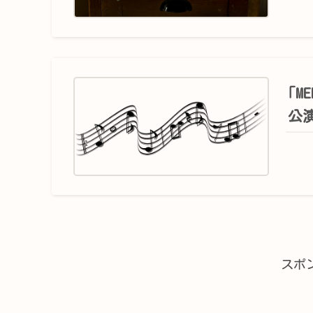
｢M
公
スポ