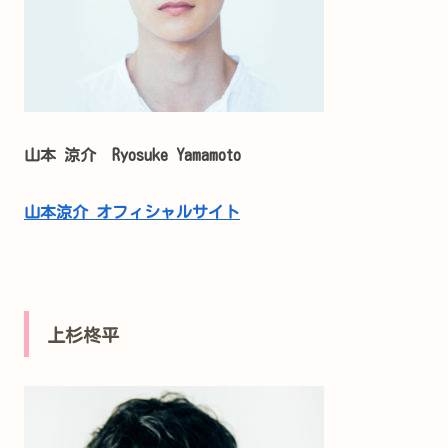
山本 涼介 Ryosuke Yamamoto
山本涼介 オフィシャルサイト
上杉柊平