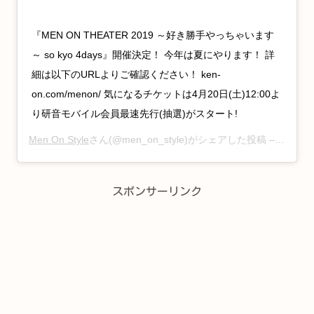
『MEN ON THEATER 2019 ～好き勝手やっちゃいます
～ so kyo 4days』開催決定！ 今年は夏にやります！ 詳
細は以下のURLよりご確認ください！ ken-
on.com/menon/ 気になるチケットは4月20日(土)12:00よ
り研音モバイル会員最速先行(抽選)がスタート!
Men On Style
さん(@men_on_style)がシェアした投稿 –
2019年
スポンサーリンク