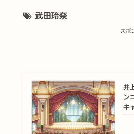
武田玲奈
スポ
井
ン
キ