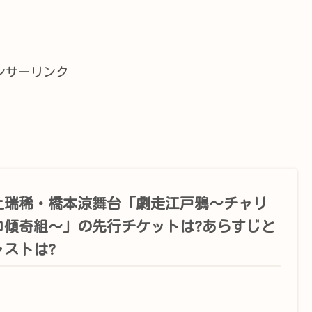
ンサーリンク
上瑞稀・橋本涼舞台「劇走江戸鴉～チャリ
コ傾奇組～」の先行チケットは?あらすじと
ャストは?