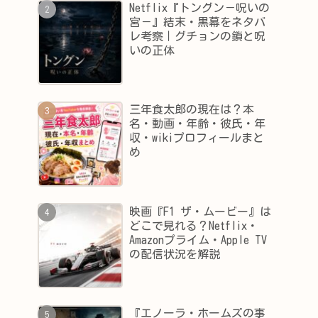
Netflix『トングン－呪いの
宮－』結末・黒幕をネタバ
レ考察｜グチョンの鎖と呪
いの正体
三年食太郎の現在は？本
名・動画・年齢・彼氏・年
収・wikiプロフィールまと
め
映画『F1 ザ・ムービー』は
どこで見れる？Netflix・
Amazonプライム・Apple TV
の配信状況を解説
『エノーラ・ホームズの事