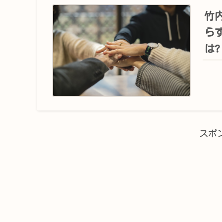
竹
ら
は?
スポ