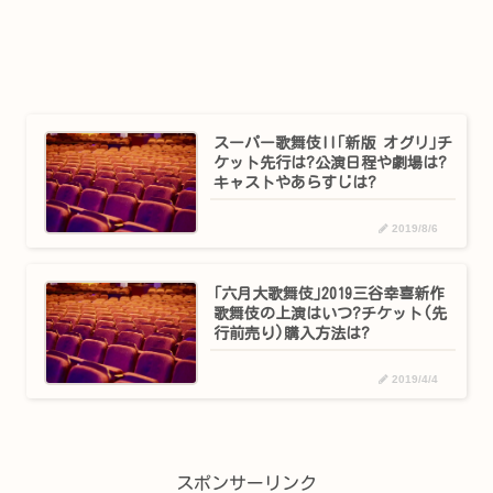
スーパー歌舞伎II｢新版 オグリ｣チ
ケット先行は?公演日程や劇場は?
キャストやあらすじは?
2019/8/6
｢六月大歌舞伎｣2019三谷幸喜新作
歌舞伎の上演はいつ?チケット(先
行前売り)購入方法は?
2019/4/4
スポンサーリンク