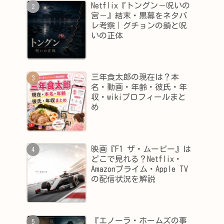
Netflix『トングン－呪いの
宮－』結末・黒幕をネタバ
レ考察｜グチョンの鎖と呪
いの正体
三年食太郎の現在は？本
名・動画・年齢・彼氏・年
収・wikiプロフィールまと
め
映画『F1 ザ・ムービー』は
どこで見れる？Netflix・
Amazonプライム・Apple TV
の配信状況を解説
『エノーラ・ホームズの事