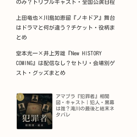
のみ？トリプルキャスト・全国公演日程
上田竜也×川島如恵留『ノキドア』舞台
はドラマと何が違う？チケット・役柄ま
とめ
堂本光一×井上芳雄『New HISTORY
COMING』は配信なし？セトリ・会場別ゲ
スト・グッズまとめ
アマプラ『犯罪者』相関
図・キャスト｜犯人・黒幕
は誰？滝川の最後と結末ネ
タバレ