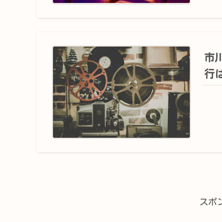
市川
行は
スポ