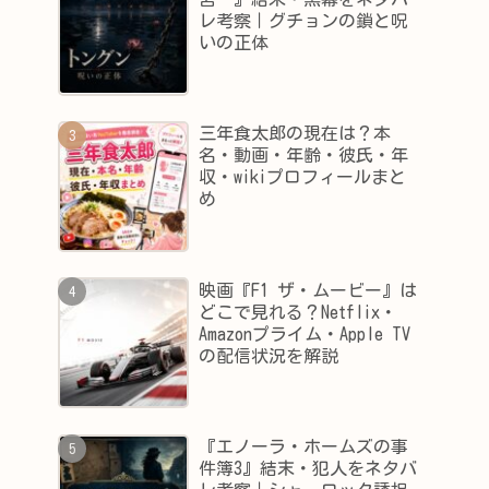
レ考察｜グチョンの鎖と呪
いの正体
三年食太郎の現在は？本
名・動画・年齢・彼氏・年
収・wikiプロフィールまと
め
映画『F1 ザ・ムービー』は
どこで見れる？Netflix・
Amazonプライム・Apple TV
の配信状況を解説
『エノーラ・ホームズの事
件簿3』結末・犯人をネタバ