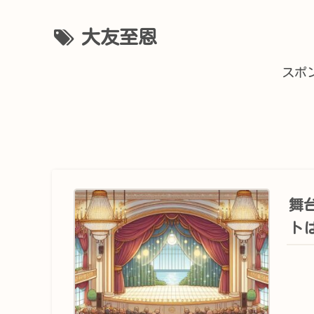
大友至恩
スポ
舞
ト