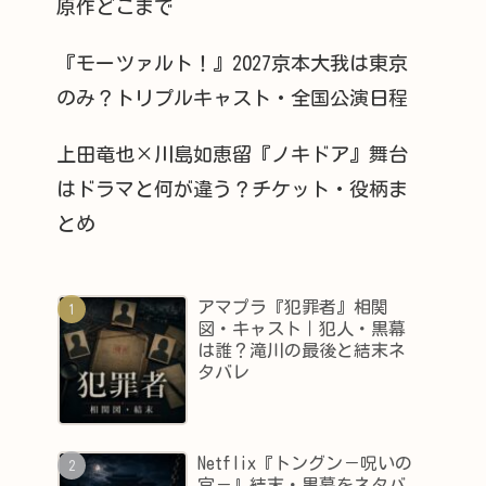
原作どこまで
『モーツァルト！』2027京本大我は東京
のみ？トリプルキャスト・全国公演日程
上田竜也×川島如恵留『ノキドア』舞台
はドラマと何が違う？チケット・役柄ま
とめ
アマプラ『犯罪者』相関
図・キャスト｜犯人・黒幕
は誰？滝川の最後と結末ネ
タバレ
Netflix『トングン－呪いの
宮－』結末・黒幕をネタバ