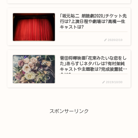
｢坂元裕二 朗読劇2020｣チケット先
行は?上演日程や劇場は?高橋一生
キャストは?
2020/2/10
菅田将暉映画｢花束みたいな恋をし
た｣あらすじネタバレは?有村架純
キャストや主題歌は?完成披露試写
会は?
2019/10/30
スポンサーリンク