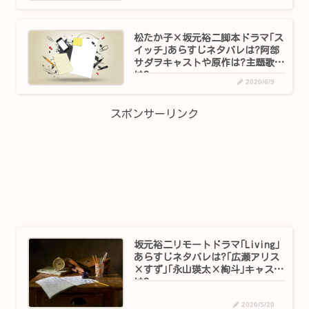
松たか子×坂元裕二脚本ドラマ｢ス
イッチ｣あらすじネタバレは?阿部
サダヲキャストや原作は?主題歌
は?
2020/6/9
スポンサーリンク
坂元裕二リモートドラマ｢Living｣
あらすじネタバレは?｢広瀬アリス
×すず｣｢永山瑛太×絢斗｣キャスト
は?
2020/5/20