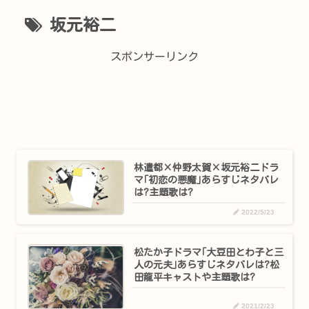
坂元裕二
スポンサーリンク
林遣都×仲野太賀×坂元裕二ドラ
マ｢初恋の悪魔｣あらすじネタバレ
は?主題歌は?
2022/5/23
松たか子ドラマ｢大豆田とわ子と三
人の元夫｣あらすじネタバレは?松
田龍平キャストや主題歌は?
2021/2/23