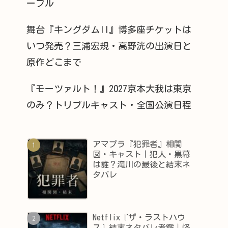
ーブル
舞台『キングダムII』博多座チケットは
いつ発売？三浦宏規・高野洸の出演日と
原作どこまで
『モーツァルト！』2027京本大我は東京
のみ？トリプルキャスト・全国公演日程
アマプラ『犯罪者』相関
図・キャスト｜犯人・黒幕
は誰？滝川の最後と結末ネ
タバレ
Netflix『ザ・ラストハウ
ス』結末ネタバレ考察｜怪