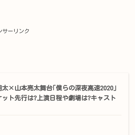
ンサーリンク
翔太×山本亮太舞台｢僕らの深夜高速2020｣
ケット先行は?上演日程や劇場は?キャスト