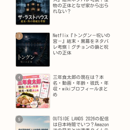
物の正体となぜ家から出ら
れない？
Netflix『トングン－呪いの
宮－』結末・黒幕をネタバ
レ考察｜グチョンの鎖と呪
いの正体
三年食太郎の現在は？本
名・動画・年齢・彼氏・年
収・wikiプロフィールまと
め
OUTSIDE LANDS 2026の配信
は日本時間でいつ？Amazon