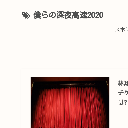
僕らの深夜高速2020
スポ
林
チ
は?