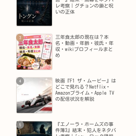
レ考察｜グチョンの鎖と呪
いの正体
三年食太郎の現在は？本
名・動画・年齢・彼氏・年
収・wikiプロフィールまと
め
映画『F1 ザ・ムービー』は
どこで見れる？Netflix・
Amazonプライム・Apple TV
の配信状況を解説
『エノーラ・ホームズの事
件簿3』結末・犯人をネタバ