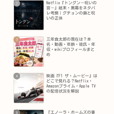
Netflix『トングン－呪いの
宮－』結末・黒幕をネタバ
レ考察｜グチョンの鎖と呪
いの正体
三年食太郎の現在は？本
名・動画・年齢・彼氏・年
収・wikiプロフィールまと
め
映画『F1 ザ・ムービー』は
どこで見れる？Netflix・
Amazonプライム・Apple TV
の配信状況を解説
『エノーラ・ホームズの事