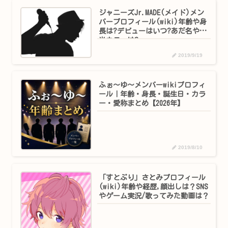
ジャニーズJr.MADE(メイド)メン
バープロフィール(wiki)年齢や身
長は?デビューはいつ?あだ名や担
当カラーは?
2019/9/19
ふぉ～ゆ～メンバーwikiプロフィ
ール｜年齢・身長・誕生日・カラ
ー・愛称まとめ【2026年】
2019/8/10
「すとぷり」さとみプロフィール
(wiki)年齢や経歴,顔出しは？SNS
やゲーム実況/歌ってみた動画は？