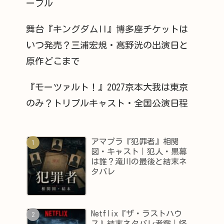
ーブル
舞台『キングダムII』博多座チケットは
いつ発売？三浦宏規・高野洸の出演日と
原作どこまで
『モーツァルト！』2027京本大我は東京
のみ？トリプルキャスト・全国公演日程
アマプラ『犯罪者』相関
図・キャスト｜犯人・黒幕
は誰？滝川の最後と結末ネ
タバレ
Netflix『ザ・ラストハウ
ス』結末ネタバレ考察｜怪