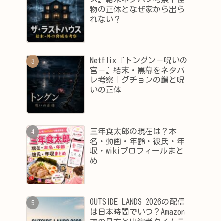
物の正体となぜ家から出ら
れない？
Netflix『トングン－呪いの
宮－』結末・黒幕をネタバ
レ考察｜グチョンの鎖と呪
いの正体
三年食太郎の現在は？本
名・動画・年齢・彼氏・年
収・wikiプロフィールまと
め
OUTSIDE LANDS 2026の配信
は日本時間でいつ？Amazon