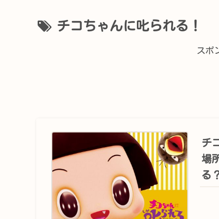
チコちゃんに叱られる！
スポ
チ
場
る