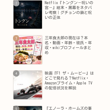
Netflix『トングン－呪いの
宮－』結末・黒幕をネタバ
レ考察｜グチョンの鎖と呪
いの正体
三年食太郎の現在は？本
名・動画・年齢・彼氏・年
収・wikiプロフィールまと
め
映画『F1 ザ・ムービー』は
どこで見れる？Netflix・
Amazonプライム・Apple TV
の配信状況を解説
『エノーラ・ホームズの事