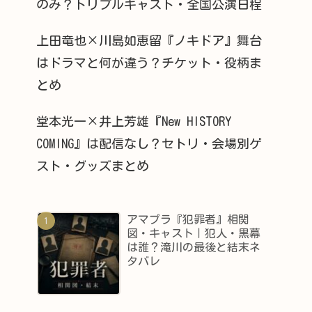
のみ？トリプルキャスト・全国公演日程
上田竜也×川島如恵留『ノキドア』舞台
はドラマと何が違う？チケット・役柄ま
とめ
堂本光一×井上芳雄『New HISTORY
COMING』は配信なし？セトリ・会場別ゲ
スト・グッズまとめ
アマプラ『犯罪者』相関
図・キャスト｜犯人・黒幕
は誰？滝川の最後と結末ネ
タバレ