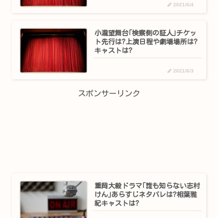
2021/6/4
小瀧望舞台｢検察側の証人｣チケッ
ト先行は?上演日程や劇場場所は?
キャストは?
2021/6/3
スポンサーリンク
重岡大毅ドラマ｢誰も知らない志村
けん｣あらすじネタバレは?相葉雅
紀キャストは?