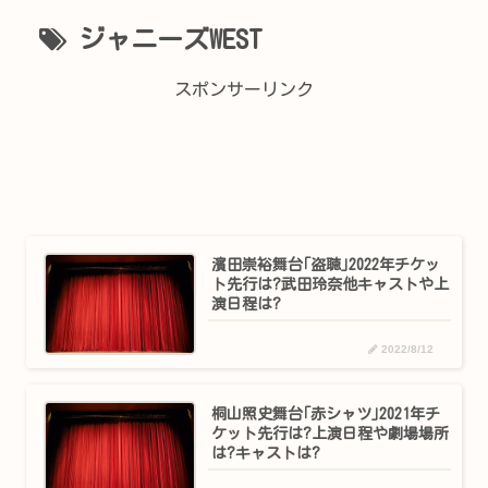
ジャニーズWEST
スポンサーリンク
濱田崇裕舞台｢盗聴｣2022年チケッ
ト先行は?武田玲奈他キャストや上
演日程は?
2022/8/12
桐山照史舞台｢赤シャツ｣2021年チ
ケット先行は?上演日程や劇場場所
は?キャストは?