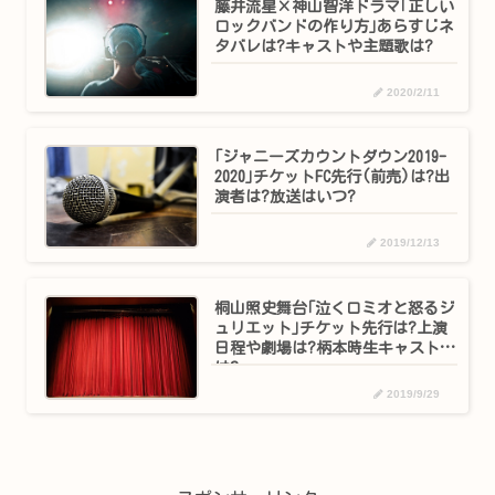
藤井流星×神山智洋ドラマ｢正しい
ロックバンドの作り方｣あらすじネ
タバレは?キャストや主題歌は?
2020/2/11
｢ジャニーズカウントダウン2019-
2020｣チケットFC先行(前売)は?出
演者は?放送はいつ?
2019/12/13
桐山照史舞台｢泣くロミオと怒るジ
ュリエット｣チケット先行は?上演
日程や劇場は?柄本時生キャスト
は?
2019/9/29