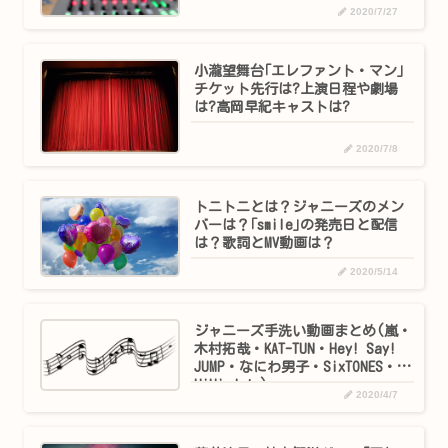
2020/7/27
小瀧望舞台｢エレファント・マン｣
チケット先行は?上演日程や劇場
は?高岡早紀キャストは?
2020/7/8
トニトニとは？ジャニーズのメン
バーは？｢smile｣の発売日と配信
は？歌詞とMV動画は？
2020/5/14
ジャニーズ手洗い動画まとめ(嵐・
木村拓哉・KAT-TUN・Hey! Say!
JUMP・なにわ男子・SixTONES・
HiHi Jets)
2020/4/7