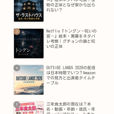
物の正体となぜ家から出ら
れない？
Netflix『トングン－呪いの
宮－』結末・黒幕をネタバ
レ考察｜グチョンの鎖と呪
いの正体
OUTSIDE LANDS 2026の配信
は日本時間でいつ？Amazon
での見方と出演者タイムテ
ーブル
三年食太郎の現在は？本
名・動画・年齢・彼氏・年