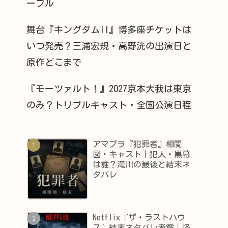
ーブル
舞台『キングダムII』博多座チケットは
いつ発売？三浦宏規・高野洸の出演日と
原作どこまで
『モーツァルト！』2027京本大我は東京
のみ？トリプルキャスト・全国公演日程
アマプラ『犯罪者』相関
図・キャスト｜犯人・黒幕
は誰？滝川の最後と結末ネ
タバレ
Netflix『ザ・ラストハウ
ス』結末ネタバレ考察｜怪