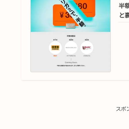
半
と
スポ