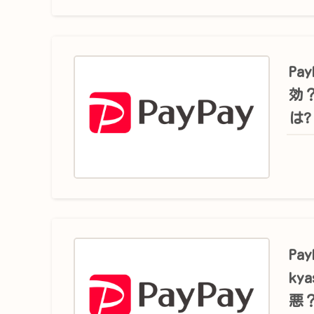
Pa
効
は?
Pa
ky
悪