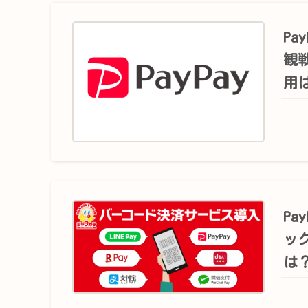
P
観
用
P
ッ
は