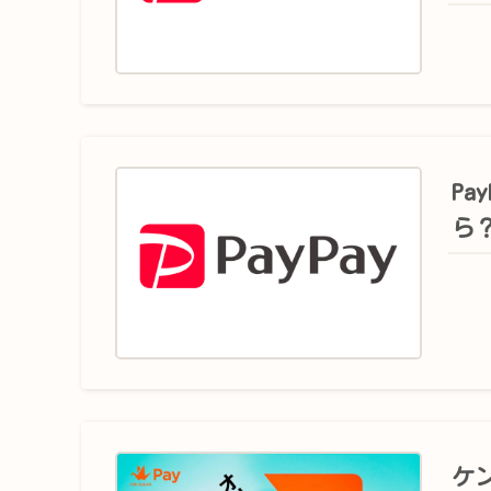
Pa
ら
ケン