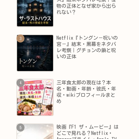
物の正体となぜ家から出ら
れない？
Netflix『トングン－呪いの
宮－』結末・黒幕をネタバ
レ考察｜グチョンの鎖と呪
いの正体
三年食太郎の現在は？本
名・動画・年齢・彼氏・年
収・wikiプロフィールまと
め
映画『F1 ザ・ムービー』は
どこで見れる？Netflix・