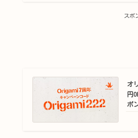
スポ
オリ
円
ポ