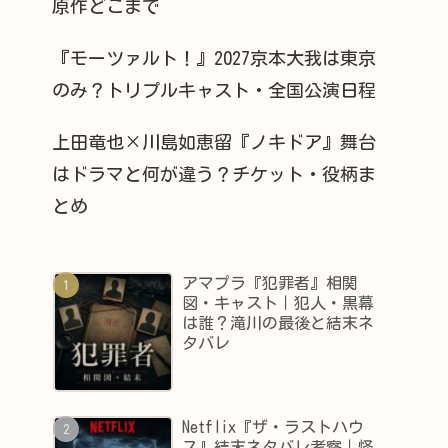
原作どこまで
『モーツァルト！』2027京本大我は東京
のみ？トリプルキャスト・全国公演日程
上田竜也×川島如恵留『ノキドア』舞台
はドラマと何が違う？チケット・役柄ま
とめ
アマプラ『犯罪者』相関
図・キャスト｜犯人・黒幕
は誰？滝川の最後と結末ネ
タバレ
Netflix『ザ・ラストハウ
ス』結末ネタバレ考察｜怪