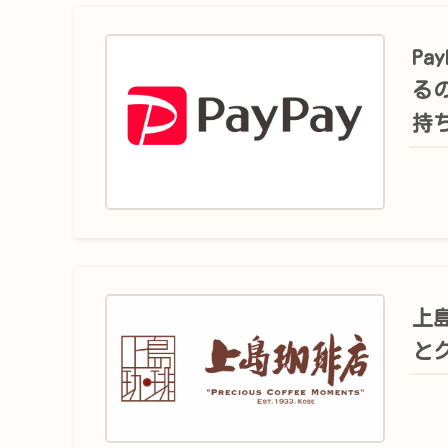
Pa
る
持
上
と