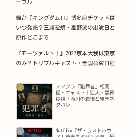
ーブル
舞台『キングダムII』博多座チケットは
いつ発売？三浦宏規・高野洸の出演日と
原作どこまで
『モーツァルト！』2027京本大我は東京
のみ？トリプルキャスト・全国公演日程
アマプラ『犯罪者』相関
図・キャスト｜犯人・黒幕
は誰？滝川の最後と結末ネ
タバレ
Netflix『ザ・ラストハウ
ス』結末ネタバレ考察｜怪