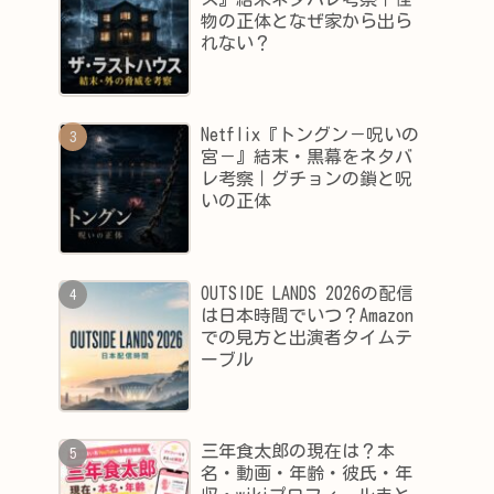
物の正体となぜ家から出ら
れない？
Netflix『トングン－呪いの
宮－』結末・黒幕をネタバ
レ考察｜グチョンの鎖と呪
いの正体
OUTSIDE LANDS 2026の配信
は日本時間でいつ？Amazon
での見方と出演者タイムテ
ーブル
三年食太郎の現在は？本
名・動画・年齢・彼氏・年