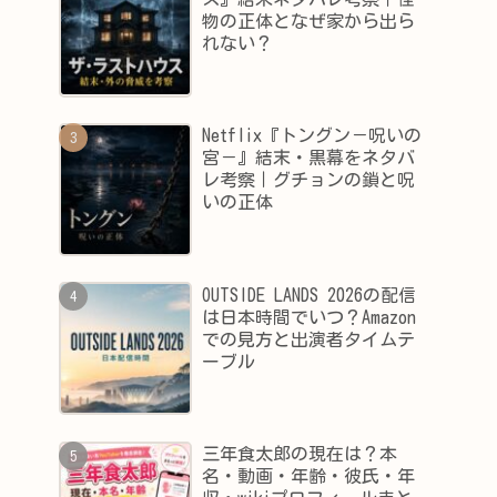
物の正体となぜ家から出ら
れない？
Netflix『トングン－呪いの
宮－』結末・黒幕をネタバ
レ考察｜グチョンの鎖と呪
いの正体
OUTSIDE LANDS 2026の配信
は日本時間でいつ？Amazon
での見方と出演者タイムテ
ーブル
三年食太郎の現在は？本
名・動画・年齢・彼氏・年