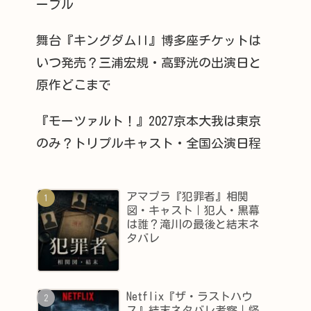
ーブル
舞台『キングダムII』博多座チケットは
いつ発売？三浦宏規・高野洸の出演日と
原作どこまで
『モーツァルト！』2027京本大我は東京
のみ？トリプルキャスト・全国公演日程
アマプラ『犯罪者』相関
図・キャスト｜犯人・黒幕
は誰？滝川の最後と結末ネ
タバレ
Netflix『ザ・ラストハウ
ス』結末ネタバレ考察｜怪