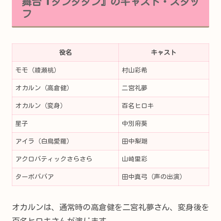
舞台『ダンダダン』のキャスト・スタッ
フ
役名
キャスト
モモ（綾瀬桃）
村山彩希
オカルン（高倉健）
二宮礼夢
オカルン（変身）
百名ヒロキ
星子
中別府葵
アイラ（白鳥愛羅）
田中梨瑚
アクロバティックさらさら
山崎里彩
ターボババア
田中真弓（声の出演）
オカルンは、通常時の高倉健を二宮礼夢さん、変身後を