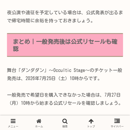
夜公演や遠征を予定している場合は、公式発表が出るま
で帰宅時間に余裕を持っておきましょう。
まとめ｜一般発売後は公式リセールも確
認
舞台「ダンダダン」～Occultic Stage～のチケット一般
発売は、2026年7月25日（土）10時からです。
一般発売で希望日を購入できなかった場合は、7月27日
（月）10時から始まる公式リセールを確認しましょう。
対象公演では、小学生～18歳以下の子ども無料席と、19
メニュー
ホーム
検索
トップ
サイドバー
歳以上の同伴者半額席も用意されています。ただし、通