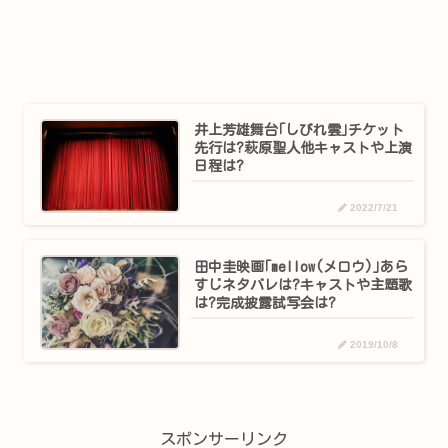
井上芳雄舞台｢しびれ雲｣チケット
先行は?萩原聖人他キャストや上演
日程は?
2022/7/21
田中圭映画｢mellow(メロウ)｣あら
すじネタバレは?キャストや主題歌
は?完成披露試写会は?
2019/10/8
スポンサーリンク