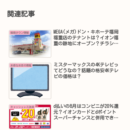
関連記事
MEGA(メガ)ドン・キホーテ福岡
福岡タウン情報
福重店のテナントは？イオン福
重の跡地にオープン？チラシと
セールは？
ミスターマックスの4Kテレビっ
お得なお店の情報
てどうなの？話題の格安4Kテレ
ビの価格は？
d払いの8月はコンビニが20％還
キャッシュレス決済
元？イオンカードとdポイント
スーパーチャンスと併用でき
る？ローソンで45％還元のため
には？