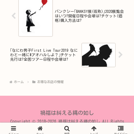
バンクシー｢BANKSY展(仮称)｣2020展覧会
はいつ?開催日程や会場は?チケット(価
格)購入方法は?
｢なにわ男子First Live Tour2019 なに
わと一緒に#アオハルしよ？｣チケット
先行は?全国ツアー日程や会場は?
ホーム
お得なお店の情報
禍福は糾える縄の如し
Copyright © 2018-2026 禍福は糾える縄の如し All Rights
Reserved.
メニュー
ホーム
検索
トップ
サイドバー