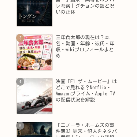
レ考察｜グチョンの鎖と呪
いの正体
三年食太郎の現在は？本
名・動画・年齢・彼氏・年
収・wikiプロフィールまと
め
映画『F1 ザ・ムービー』は
どこで見れる？Netflix・
Amazonプライム・Apple TV
の配信状況を解説
『エノーラ・ホームズの事
件簿3』結末・犯人をネタバ