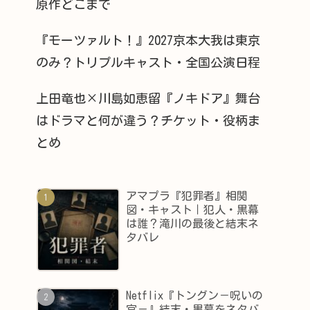
原作どこまで
『モーツァルト！』2027京本大我は東京
のみ？トリプルキャスト・全国公演日程
上田竜也×川島如恵留『ノキドア』舞台
はドラマと何が違う？チケット・役柄ま
とめ
アマプラ『犯罪者』相関
図・キャスト｜犯人・黒幕
は誰？滝川の最後と結末ネ
タバレ
Netflix『トングン－呪いの
宮－』結末・黒幕をネタバ