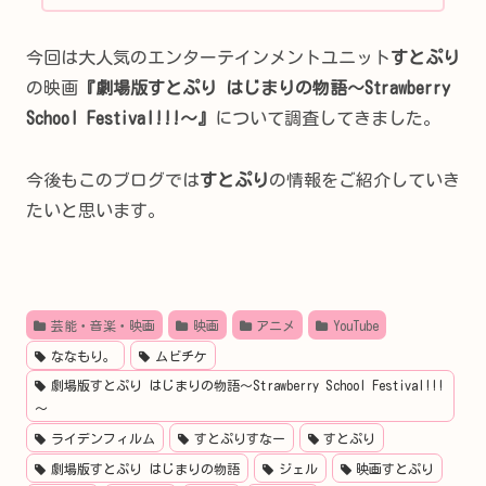
今回は大人気のエンターテインメントユニット
すとぷり
の映画
『劇場版すとぷり はじまりの物語～Strawberry
School Festival!!!～』
について調査してきました。
今後もこのブログでは
すとぷり
の情報をご紹介していき
たいと思います。
芸能・音楽・映画
映画
アニメ
YouTube
ななもり。
ムビチケ
劇場版すとぷり はじまりの物語～Strawberry School Festival!!!
～
ライデンフィルム
すとぷりすなー
すとぷり
劇場版すとぷり はじまりの物語
ジェル
映画すとぷり