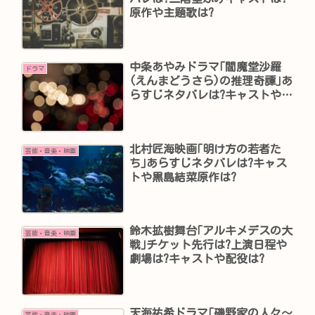
原作や主題歌は?
中条あやみドラマ｢閻魔堂沙羅
ドラマ
(えんまどうさら)の推理奇譚｣あ
らすじネタバレは?キャストや主
題歌は?原作は?
北村匠海映画｢明け方の若者た
芸能・音楽・映画
ち｣あらすじネタバレは?キャス
トや黒島結菜原作は?
鈴木拡樹舞台｢アルキメデスの大
芸能・音楽・映画
戦｣チケット先行は?上演日程や
劇場は?キャストや配役は?
天海祐希ドラマ｢磯野家の人々～
芸能・音楽・映画