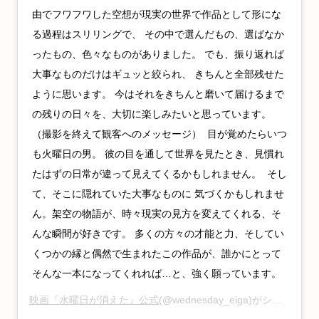
由でフワフワした‬‪空想が現実の世界で作品として‬‪形にな
る過程はスリリングで、‬ ‪その中で選んだもの、‬‪選ばなか
ったもの、‬色々なものがありました。 ‬でも、振り返れば
大事なものだけは‬‪ギュッと絞られ、‬ ‪きちんと全部残せた
ように思います。‬ ‪今はそれをきちんと磨いて届けるまで
の残りの日々を、大切に楽しみたいと思っています。
（撮影を終えて観客へのメッセージ） ‬ ‪目が覚めたらいつ
も火曜日の男。‬ ‪彼の目を通して世界を見たとき、‬見慣れ
たはずの日常が‬違って見えてくるかもしれません。 ‬ ‪そし
て、そこに隠れていた大事なものに 気づくかもしれませ
ん。架空の物語が、‬時々現実の見方を変えてくれる、‬そ
んな瞬間が好きです。‬ ‪多くの方々の才能と力、‬そしてい
くつかの縁と‬偶然で生まれたこの作品が、‬誰かにとって‬
そんな一本になってくれれば…と、‬強く願っています。‬ ‪ ‬
映画『水曜日が消えた』公式
(@wednesday_eiga)がシェアした投稿 –