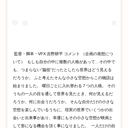
‪ 監督・脚本・VFX‬:吉野耕平 コメント‬ （企画の発想につ
いて） ‬ ‪もしも自分の中に複数の人格があって…その中で
も、つまらない“脇役”だったとしたら世界はどう見える
だろうか。‬ ‪ふと考えたそんな小さな空想から‬‪この物語は
始まりました。‬ ‪曜日ごとに入れ替わる７つの人格。‬ ‪その
うちの一人の目を通して世界を‬見たとき、何が見えるだ
ろうか。何に出会うだろうか。‬ ‪そんな自分だけの小さな
空想を‬楽しんでいるうちに、‬‪現実の世界でいくつかの出
会いと‬‪出来事があり、‬‪幸運にもその小さな空想が‬映画と
して形になる機会を‬頂く事になりました。 ‬ ‪一人だけの自