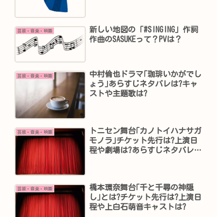
新しい地図の「#SINGING」作詞
芸能・音楽・映画
作曲のSASUKEって？PVは？
中村倫也ドラマ｢珈琲いかがでし
芸能・音楽・映画
ょう｣あらすじネタバレは?キャ
ストや主題歌は?
トニセン舞台｢カノトイハナサガ
芸能・音楽・映画
モノラ｣チケット先行は?上演日
程や劇場は?あらすじネタバレ
は?
橋本環奈舞台｢千と千尋の神隠
芸能・音楽・映画
し｣とは?チケット先行は?上演日
程や上白石萌音キャストは?