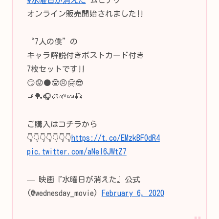
#水曜日が消えた
ムビチケ
オンライン販売開始されました‼️
“7人の僕”の
キャラ解説付きポストカード付き
7枚セットです‼️
😏😟⚫🤓😠🤗😎
🚬🏓🎧🎨🌱🍬🎣
ご購入はコチラから
👇👇👇👇👇👇👇
https://t.co/EMzkBFOdR4
pic.twitter.com/aNel6JWtZ7
— 映画『水曜日が消えた』公式
(@wednesday_movie)
February 6, 2020