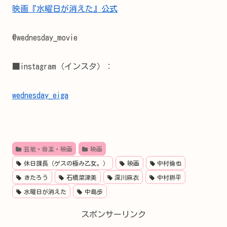
映画『水曜日が消えた』公式
@wednesday_movie
■instagram（インスタ）：
wednesday_eiga
芸能・音楽・映画
映画
休日課長（ゲスの極み乙女。）
映画
中村倫也
きたろう
石橋菜津美
深川麻衣
中村耕平
水曜日が消えた
中島歩
スポンサーリンク