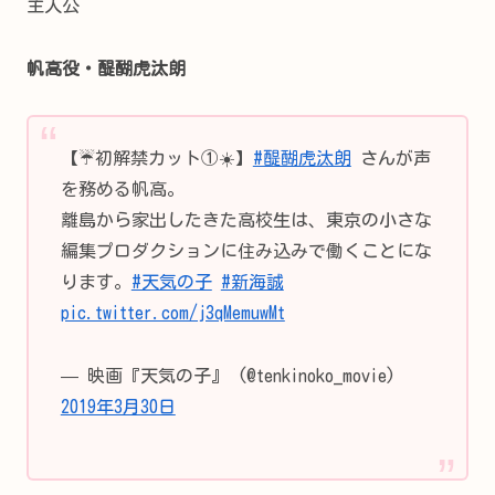
主人公
帆高役・醍醐虎汰朗
【☔️初解禁カット①☀️】
#醍醐虎汰朗
さんが声
を務める帆高。
離島から家出したきた高校生は、東京の小さな
編集プロダクションに住み込みで働くことにな
ります。
#天気の子
#新海誠
pic.twitter.com/j3qMemuwMt
— 映画『天気の子』 (@tenkinoko_movie)
2019年3月30日