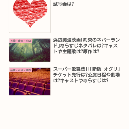
試写会は?
浜辺美波映画｢約束のネバーラン
芸能・音楽・映画
ド｣あらすじネタバレは?キャス
トや主題歌は?原作は?
スーパー歌舞伎II｢新版 オグリ｣
芸能・音楽・映画
チケット先行は?公演日程や劇場
は?キャストやあらすじは?