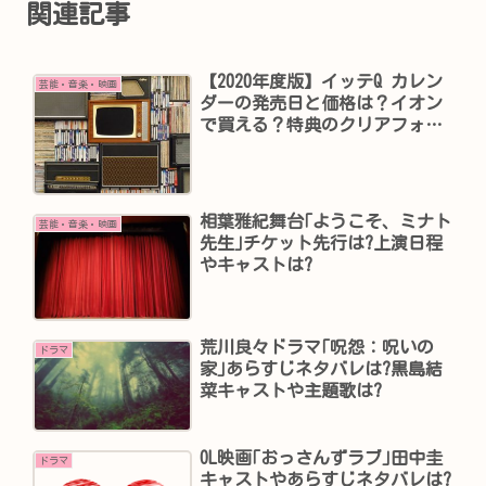
関連記事
【2020年度版】イッテQ カレン
芸能・音楽・映画
ダーの発売日と価格は？イオン
で買える？特典のクリアフォル
ダは？
相葉雅紀舞台｢ようこそ、ミナト
芸能・音楽・映画
先生｣チケット先行は?上演日程
やキャストは?
荒川良々ドラマ｢呪怨：呪いの
ドラマ
家｣あらすじネタバレは?黒島結
菜キャストや主題歌は?
OL映画｢おっさんずラブ｣田中圭
ドラマ
キャストやあらすじネタバレは?