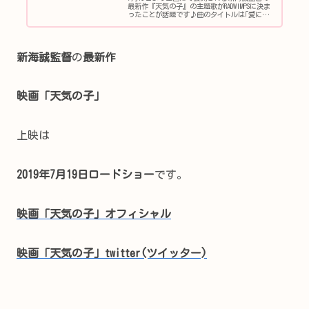
最新作『天気の子』の主題歌がRADWIMPSに決ま
ったことが話題です♪曲のタイトルは｢愛にで
きることはまだあるかい｣今回はRADWIMPSの｢愛
にできることはまだあるかい｣について調査し
てきました...
新海誠監督
の
最新作
映画「天気の子」
上映は
2019年7月19日ロードショー
です。
映画「天気の子」オフィシャル
映画「天気の子」twitter(ツイッター)