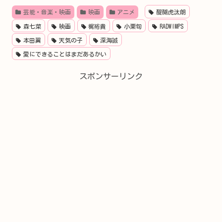
芸能・音楽・映画
映画
アニメ
醍醐虎汰朗
森七菜
映画
梶裕貴
小栗旬
RADWIMPS
本田翼
天気の子
深海誠
愛にできることはまだあるかい
スポンサーリンク