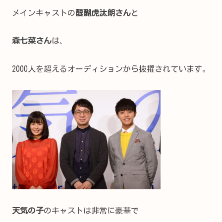
メインキャストの
醍醐虎汰朗さん
と
森七菜さん
は、
2000人を超えるオーディションから抜擢されています。
天気の子
のキャストは非常に豪華で