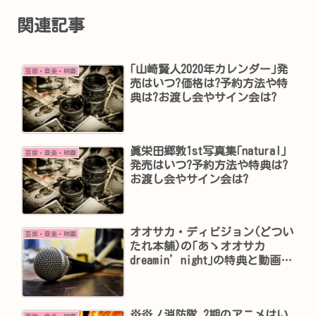
関連記事
｢山崎賢人2020年カレンダー｣発
芸能・音楽・映画
売はいつ?価格は?予約方法や特
典は?お渡し会やサイン会は?
眞栄田郷敦1st写真集｢natural｣
芸能・音楽・映画
発売はいつ?予約方法や特典は?
お渡し会やサイン会は?
オオサカ・ディビジョン(どつい
芸能・音楽・映画
たれ本舗)の｢あゝオオサカ
dreamin’night｣の特典と動画
は？Creepy Nutsの歌詞は？
炎炎ノ消防隊 2期のアニメはい