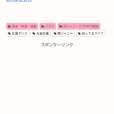
芸能・音楽・映画
ドラマ
旧ジャニーズ/STARTO関連
広瀬アリス
大倉忠義
関ジャニ∞
知ってるワイフ
スポンサーリンク