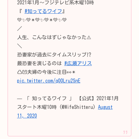
2021年1月～フジテレビ系木曜10時
『
#知ってるワイフ
』
💚✨💚✴💚✨💚✴💚✨💚
／
人生、こんなはずじゃなかった⚠️
＼
恐妻家が過去にタイムスリップ⁉️
最恐妻を演じるのは
#広瀬アリス
凸凹夫婦の今後に注目👀✴
pic.twitter.com/q00Lru2SnE
— 「 知ってるワイフ 」 【公式】2021年1月
スタート木曜10時 (@WifeShitteru)
August
11, 2020