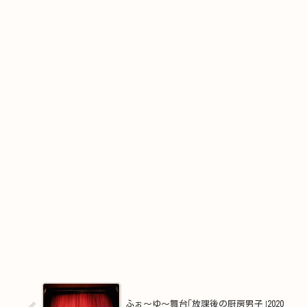
ふぉ～ゆ～舞台｢放課後の厨房男子｣2020