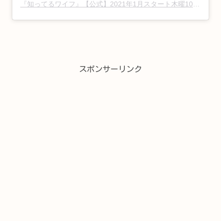
『知ってるワイフ』【公式】2021年1月スタート木曜10時
(@sh
スポンサーリンク