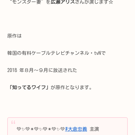
“モンスター妻”を
広瀬アリス
さんが演じます☆
原作は
韓国の有料ケーブルテレビチャンネル・tvNで
2018 年８月～９月に放送された
「知ってるワイフ」
が原作となります。
💚✨💚✴💚✨💚✴💚✨💚
#大倉忠義
主演