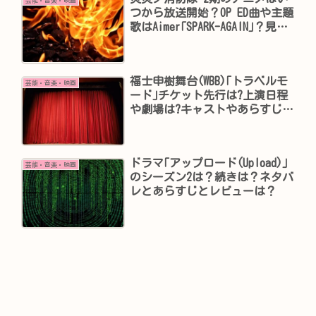
芸能・音楽・映画
つから放送開始？OP ED曲や主題
歌はAimer｢SPARK-AGAIN｣？見逃
し動画と配信は？
福士申樹舞台(WBB)｢トラベルモ
芸能・音楽・映画
ード｣チケット先行は?上演日程
や劇場は?キャストやあらすじ
は?
ドラマ｢アップロード(Upload)｣
芸能・音楽・映画
のシーズン2は？続きは？ネタバ
レとあらすじとレビューは？