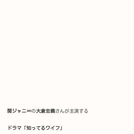
関ジャニ∞
の
大倉忠義
さんが主演する
ドラマ「知ってるワイフ」