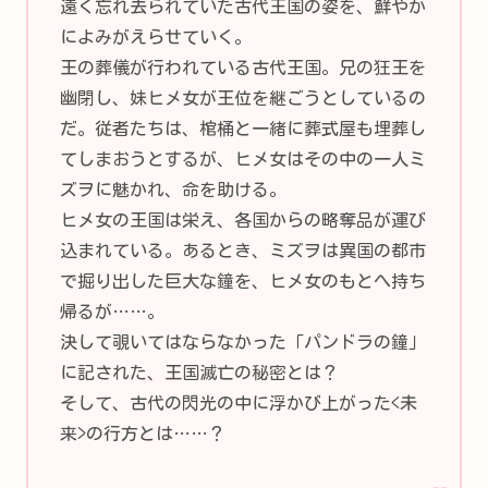
遠く忘れ去られていた古代王国の姿を、鮮やか
によみがえらせていく。
王の葬儀が行われている古代王国。兄の狂王を
幽閉し、妹ヒメ女が王位を継ごうとしているの
だ。従者たちは、棺桶と一緒に葬式屋も埋葬し
てしまおうとするが、ヒメ女はその中の一人ミ
ズヲに魅かれ、命を助ける。
ヒメ女の王国は栄え、各国からの略奪品が運び
込まれている。あるとき、ミズヲは異国の都市
で掘り出した巨大な鐘を、ヒメ女のもとへ持ち
帰るが……。
決して覗いてはならなかった「パンドラの鐘」
に記された、王国滅亡の秘密とは？
そして、古代の閃光の中に浮かび上がった<未
来>の行方とは……？