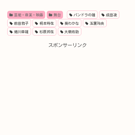
芸能・音楽・映画
舞台
パンドラの鐘
成田凌
前田敦子
柄本時生
葵わかな
玉置玲央
蜷川幸雄
杉原邦生
大鶴佐助
スポンサーリンク