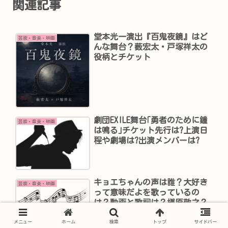
関連記事
堂本光一演出『百鬼夜鏡』はど
芸能・音楽・映画
んな舞台？薮宏太・戸塚祥太の
役柄とチケット
劇団EXILE舞台｢勇者のために鐘
芸能・音楽・映画
は鳴る｣チケット先行は?上演日
程や劇場は?出演メンバーは?
キョエちゃんの声は誰？大好き
芸能・音楽・映画
って意味だよを歌っているの
は？動画と歌詞は？槇原敬之？
メニュー
ホーム
検索
トップ
サイドバー