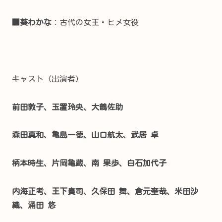
■葵わかな
：古代の女王・ヒメ女役
キャスト（出演者）
前田敦子、玉置玲央、大鶴佐助
森田真和、亀島一徳、山口航太、武居 卓
柄本時生、片岡亀蔵、南 果歩、白石加代子
内海正考、王下貴司、久保田 舞、倉元奎哉、米田沙
織、涌田 悠