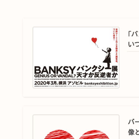
｢
い
バ
像と