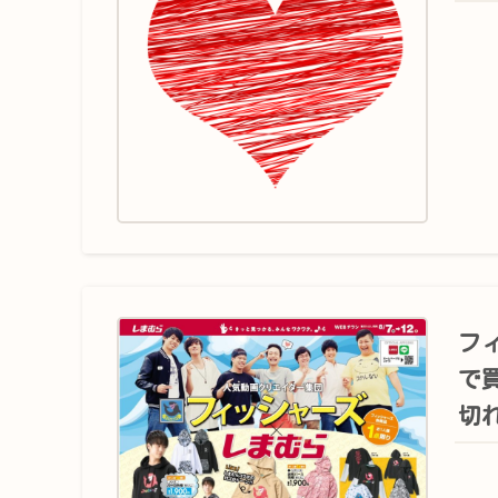
フ
で
切