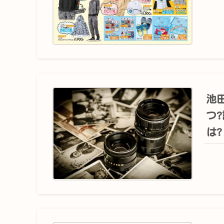
池田
つ
は?