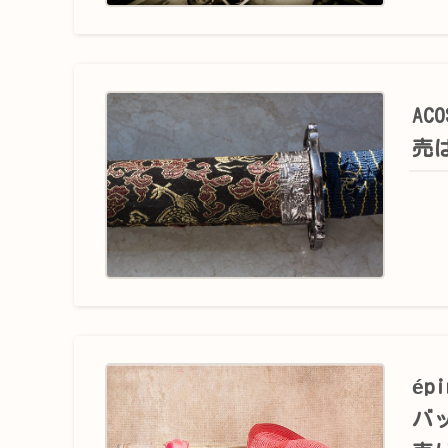
AC
売
ép
バ