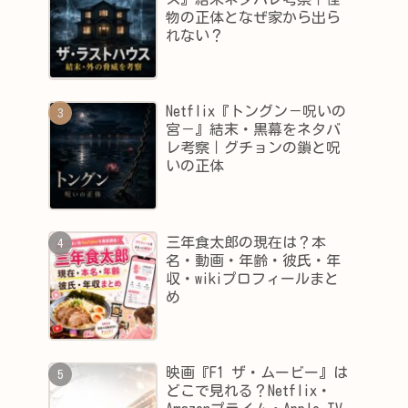
物の正体となぜ家から出ら
れない？
Netflix『トングン－呪いの
宮－』結末・黒幕をネタバ
レ考察｜グチョンの鎖と呪
いの正体
三年食太郎の現在は？本
名・動画・年齢・彼氏・年
収・wikiプロフィールまと
め
映画『F1 ザ・ムービー』は
どこで見れる？Netflix・