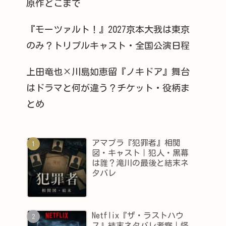
原作どこまで
『モーツァルト！』2027京本大我は東京
のみ？トリプルキャスト・全国公演日程
上田竜也×川島如恵留『ノキドア』舞台
はドラマと何が違う？チケット・役柄ま
とめ
アマプラ『犯罪者』相関
図・キャスト｜犯人・黒幕
は誰？滝川の最後と結末ネ
タバレ
Netflix『ザ・ラストハウ
ス』結末ネタバレ考察｜怪