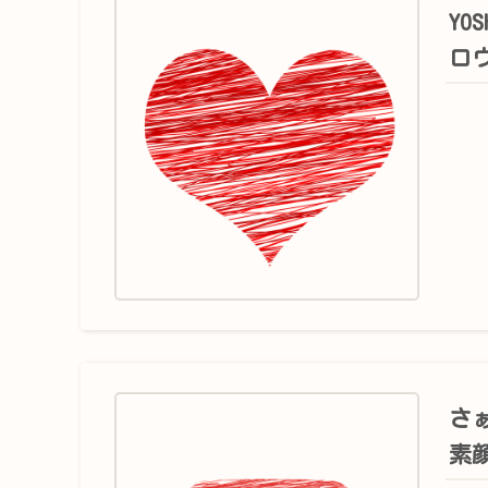
YO
ロ
さぁ
素