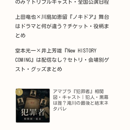
のみ？トリプルキャスト・全国公演日程
上田竜也×川島如恵留『ノキドア』舞台
はドラマと何が違う？チケット・役柄ま
とめ
堂本光一×井上芳雄『New HISTORY
COMING』は配信なし？セトリ・会場別ゲ
スト・グッズまとめ
アマプラ『犯罪者』相関
図・キャスト｜犯人・黒幕
は誰？滝川の最後と結末ネ
タバレ