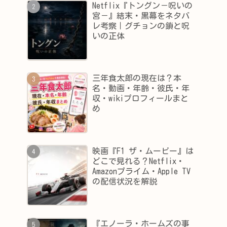
Netflix『トングン－呪いの
宮－』結末・黒幕をネタバ
レ考察｜グチョンの鎖と呪
いの正体
三年食太郎の現在は？本
名・動画・年齢・彼氏・年
収・wikiプロフィールまと
め
映画『F1 ザ・ムービー』は
どこで見れる？Netflix・
Amazonプライム・Apple TV
の配信状況を解説
『エノーラ・ホームズの事