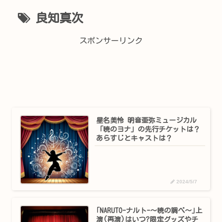
良知真次
スポンサーリンク
星名美怜 明音亜弥ミュージカル
「暁のヨナ」の先行チケットは？
あらすじとキャストは？
2024/5/7
｢NARUTO-ナルト-～暁の調べ～｣上
演(再演)はいつ?限定グッズやチ