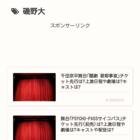
磯野大
スポンサーリンク
千田京平舞台｢闇劇 獄都事変｣チケ
ット先行は?上演日程や劇場は?キ
ャストは?
2020/3/21
舞台｢PSYCHO-PASSサイコパス｣チ
ケット先行(前売)は?上演日程や
劇場は?キャストや配役は?