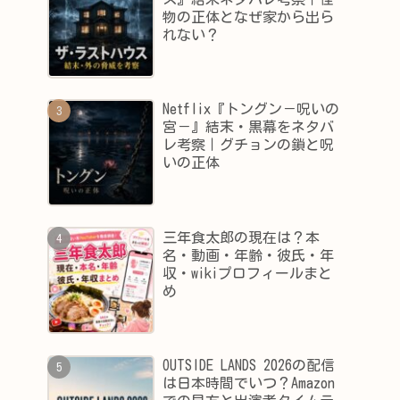
物の正体となぜ家から出ら
れない？
Netflix『トングン－呪いの
宮－』結末・黒幕をネタバ
レ考察｜グチョンの鎖と呪
いの正体
三年食太郎の現在は？本
名・動画・年齢・彼氏・年
収・wikiプロフィールまと
め
OUTSIDE LANDS 2026の配信
は日本時間でいつ？Amazon