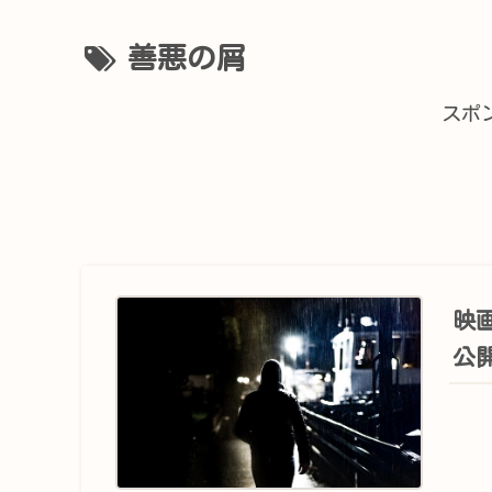
善悪の屑
スポ
映
公