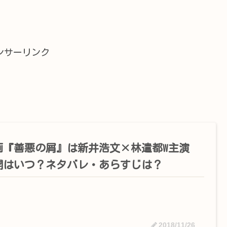
ンサーリンク
画『善悪の屑』は新井浩文×林遣都W主演
開はいつ？ネタバレ・あらすじは？
2018/11/26