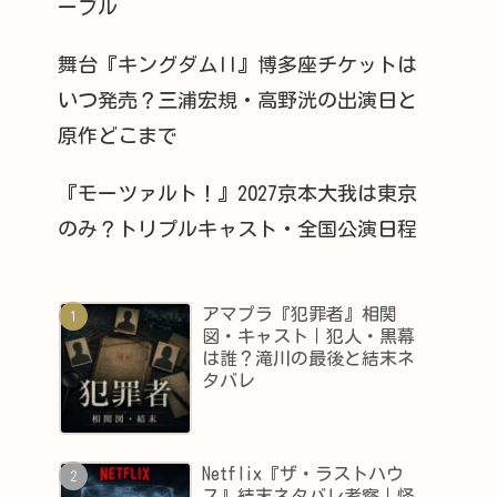
ーブル
舞台『キングダムII』博多座チケットは
いつ発売？三浦宏規・高野洸の出演日と
原作どこまで
『モーツァルト！』2027京本大我は東京
のみ？トリプルキャスト・全国公演日程
アマプラ『犯罪者』相関
図・キャスト｜犯人・黒幕
は誰？滝川の最後と結末ネ
タバレ
Netflix『ザ・ラストハウ
ス』結末ネタバレ考察｜怪