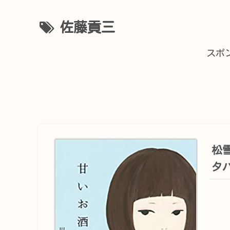
佐藤貢三
スポ
松
タ