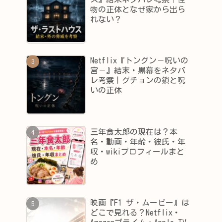
物の正体となぜ家から出ら
れない？
Netflix『トングン－呪いの
宮－』結末・黒幕をネタバ
レ考察｜グチョンの鎖と呪
いの正体
三年食太郎の現在は？本
名・動画・年齢・彼氏・年
収・wikiプロフィールまと
め
映画『F1 ザ・ムービー』は
どこで見れる？Netflix・