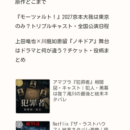
原作どこまで
『モーツァルト！』2027京本大我は東京
のみ？トリプルキャスト・全国公演日程
上田竜也×川島如恵留『ノキドア』舞台
はドラマと何が違う？チケット・役柄ま
とめ
アマプラ『犯罪者』相関
図・キャスト｜犯人・黒幕
は誰？滝川の最後と結末ネ
タバレ
Netflix『ザ・ラストハウ
ス』結末ネタバレ考察｜怪