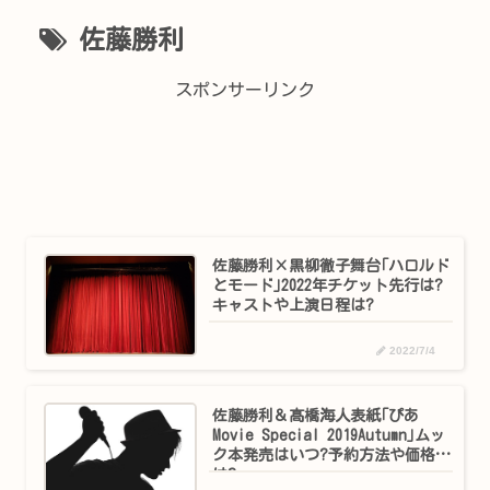
佐藤勝利
スポンサーリンク
佐藤勝利×黒柳徹子舞台｢ハロルド
とモード｣2022年チケット先行は?
キャストや上演日程は?
2022/7/4
佐藤勝利＆髙橋海人表紙｢ぴあ
Movie Special 2019Autumn｣ムッ
ク本発売はいつ?予約方法や価格
は?