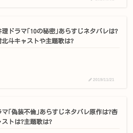
井理ドラマ｢10の秘密｣あらすじネタバレは?
村北斗キャストや主題歌は?
2019/11/21
ラマ｢偽装不倫｣あらすじネタバレ原作は?杏
ャストは?主題歌は?