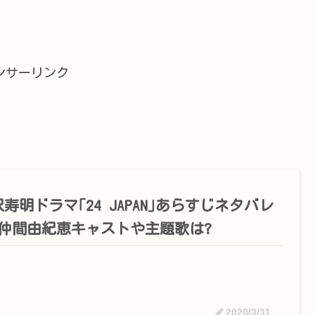
ンサーリンク
寿明ドラマ｢24 JAPAN｣あらすじネタバレ
?仲間由紀恵キャストや主題歌は?
2020/3/31