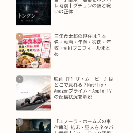
レ考察｜グチョンの鎖と呪
いの正体
三年食太郎の現在は？本
名・動画・年齢・彼氏・年
収・wikiプロフィールまと
め
映画『F1 ザ・ムービー』は
どこで見れる？Netflix・
Amazonプライム・Apple TV
の配信状況を解説
『エノーラ・ホームズの事
件簿3』結末・犯人をネタバ