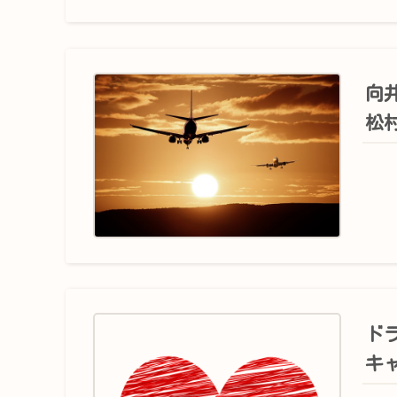
向
松
ド
キ