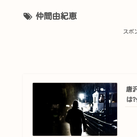
仲間由紀恵
スポ
唐沢
は