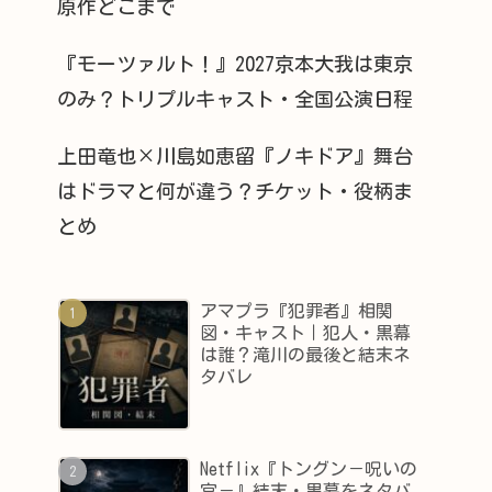
原作どこまで
『モーツァルト！』2027京本大我は東京
のみ？トリプルキャスト・全国公演日程
上田竜也×川島如恵留『ノキドア』舞台
はドラマと何が違う？チケット・役柄ま
とめ
アマプラ『犯罪者』相関
図・キャスト｜犯人・黒幕
は誰？滝川の最後と結末ネ
タバレ
Netflix『トングン－呪いの
宮－』結末・黒幕をネタバ